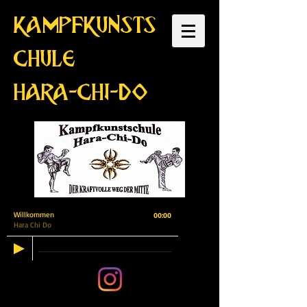
KAMPFKUNSTS
CHULE
HARA-CHI-DO
Willkommen
00:00
Hara Chi Do