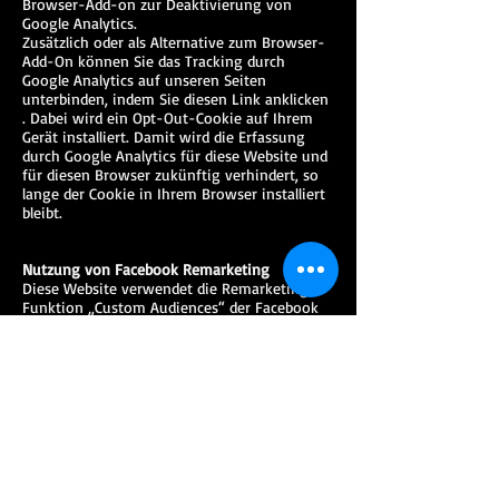
Browser-Add-on zur Deaktivierung von
Google Analytics.
Zusätzlich oder als Alternative zum Browser-
Add-On können Sie das Tracking durch
Google Analytics auf unseren Seiten
unterbinden, indem Sie diesen Link anklicken
. Dabei wird ein Opt-Out-Cookie auf Ihrem
Gerät installiert. Damit wird die Erfassung
durch Google Analytics für diese Website und
für diesen Browser zukünftig verhindert, so
lange der Cookie in Ihrem Browser installiert
bleibt.
Nutzung von Facebook Remarketing
Diese Website verwendet die Remarketing-
Funktion „Custom Audiences“ der Facebook
Inc. („Facebook“). Diese Funktion dient dazu,
Besuchern dieser Webseite im Rahmen des
Besuchs des sozialen Netzwerkes Facebook
interessenbezogene Werbeanzeigen
(„Facebook-Ads“) zu präsentieren. Hierzu
wurde auf dieser Website das Remarketing-
Tag von Facebook implementiert. Über dieses
Tag wird beim Besuch der Webseite eine
direkte Verbindung zu den Facebook-Servern
hergestellt. Dabei wird an den Facebook-